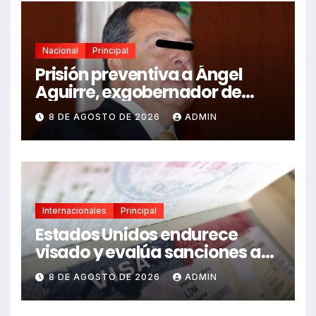
Nacional
Principal
Prisión preventiva a Ángel
Aguirre, exgobernador de
Guerrero, por caso Ayotzinapa
8 DE AGOSTO DE 2026
ADMIN
Internacionales
Principal
Estados Unidos endurece
visado y evalúa sanciones a
funcionarios de México
8 DE AGOSTO DE 2026
ADMIN