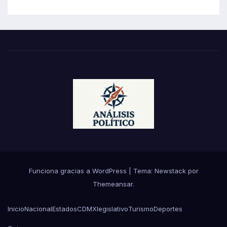
Funciona gracias a WordPress
|
Tema:
Newstack
por
Themeansar
.
Inicio
Nacional
Estados
CDMX
legislativo
Turismo
Deportes