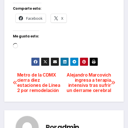
Comparte esto:
Facebook
X
Me gusta esto:
Cargando...
Navegación
Metro de la CDMX
Alejandro Marcovich
cierra diez
ingresa a terapia
estaciones de Línea
intensiva tras sufrir
de
2 por remodelación
un derrame cerebral
entradas
Por
admin