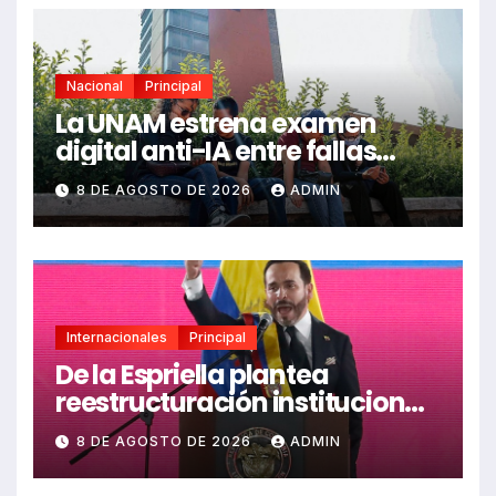
Nacional
Principal
La UNAM estrena examen
digital anti-IA entre fallas
técnicas y angustia
8 DE AGOSTO DE 2026
ADMIN
estudiantil
Internacionales
Principal
De la Espriella plantea
reestructuración institucional
en Colombia enfocada en
8 DE AGOSTO DE 2026
ADMIN
valores