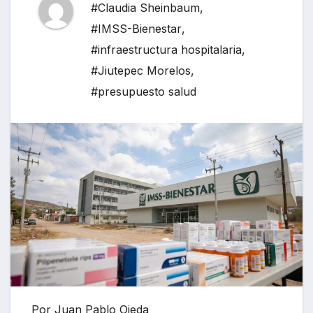
#Claudia Sheinbaum
,
#IMSS-Bienestar
,
#infraestructura hospitalaria
,
#Jiutepec Morelos
,
#presupuesto salud
Por Juan Pablo Ojeda