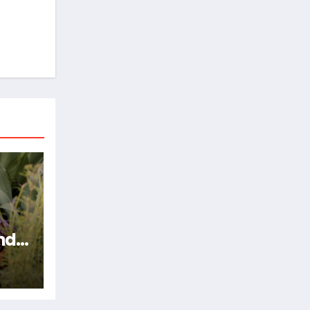
nde
n