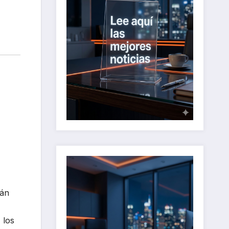
rán
 los