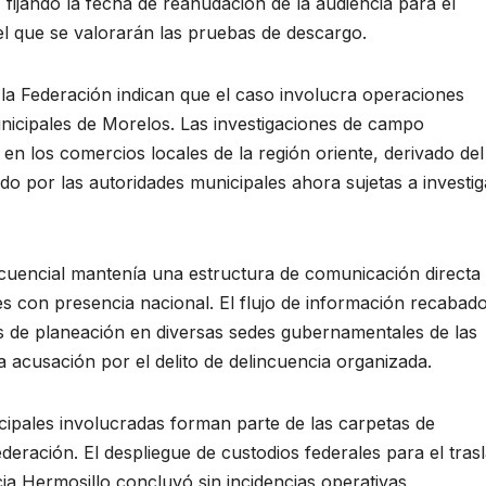
 fijando la fecha de reanudación de la audiencia para el
el que se valorarán las pruebas de descargo.
e la Federación indican que el caso involucra operaciones
nicipales de Morelos. Las investigaciones de campo
n los comercios locales de la región oriente, derivado del
do por las autoridades municipales ahora sujetas a investi
incuencial mantenía una estructura de comunicación directa
s con presencia nacional. El flujo de información recabad
es de planeación en diversas sedes gubernamentales de las
 acusación por el delito de delincuencia organizada.
icipales involucradas forman parte de las carpetas de
deración. El despliegue de custodios federales para el tras
ia Hermosillo concluyó sin incidencias operativas,