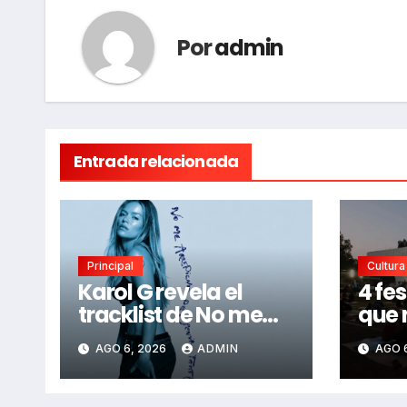
Por
admin
Entrada relacionada
Principal
Cultura
Karol G revela el
4 fes
tracklist de No me
que 
arrepiento de sentir
perd
AGO 6, 2026
ADMIN
AGO 
tanto: Drake, Bruno
2026
Mars y más estrellas
se suman al álbum