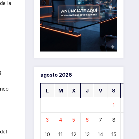
de la
g
agosto 2026
inco
L
M
X
J
V
S
D
1
2
3
4
5
6
7
8
9
 del
10
11
12
13
14
15
16