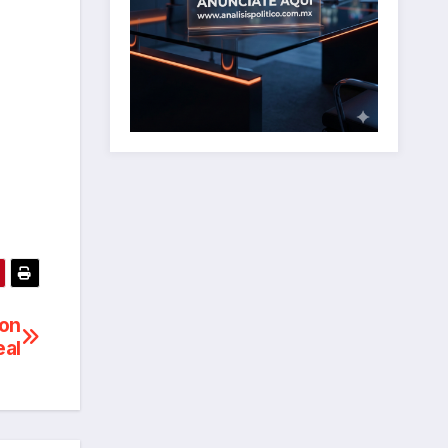
con
eal