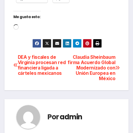
Me gusta esto:
Cargando...
Navegación
DEA y fiscales de
Claudia Sheinbaum
Virginia procesan red
firma Acuerdo Global
financiera ligada a
Modernizado con
de
cárteles mexicanos
Unión Europea en
México
entradas
Por
admin