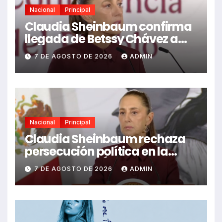
Nacional
Principal
Claudia Sheinbaum confirma
llegada de Betssy Chávez a
México tras asilo
7 DE AGOSTO DE 2026
ADMIN
Nacional
Principal
Claudia Sheinbaum rechaza
persecución política en la
detención de Ángel Aguirre
7 DE AGOSTO DE 2026
ADMIN