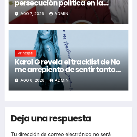
persecución política en la
detención de Ángel Aguirre
AGO 7, 2026
ADMIN
Principal
Karol G revela el tracklist de No
me arrepiento de sentir tanto:
Drake, Bruno Mars y más
AGO 6, 2026
ADMIN
estrellas se suman al álbum
Deja una respuesta
Tu dirección de correo electrónico no será