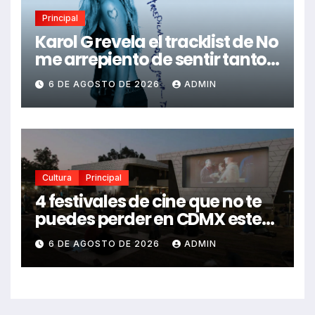
Principal
Karol G revela el tracklist de No
me arrepiento de sentir tanto:
Drake, Bruno Mars y más
6 DE AGOSTO DE 2026
ADMIN
estrellas se suman al álbum
Cultura
Principal
4 festivales de cine que no te
puedes perder en CDMX este
2026
6 DE AGOSTO DE 2026
ADMIN