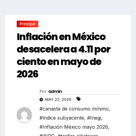
Principal
Inflación en México
desacelera a 4.11 por
ciento en mayo de
2026
Por
admin
MAY 22, 2026
#canasta de consumo mínimo
,
#índice subyacente
,
#Inegi
,
#Inflación México mayo 2026
,