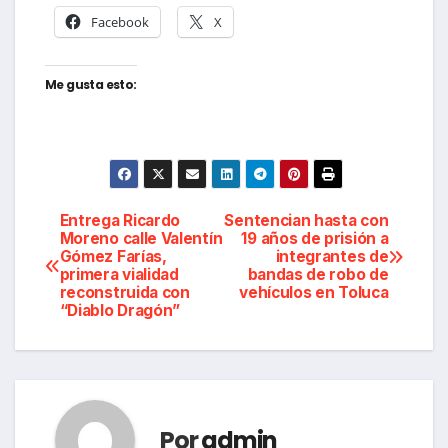
Facebook
X
Me gusta esto:
Navegación
Entrega Ricardo
Sentencian hasta con
Moreno calle Valentín
19 años de prisión a
Gómez Farías,
integrantes de
de
primera vialidad
bandas de robo de
reconstruida con
vehículos en Toluca
entradas
“Diablo Dragón”
Por
admin