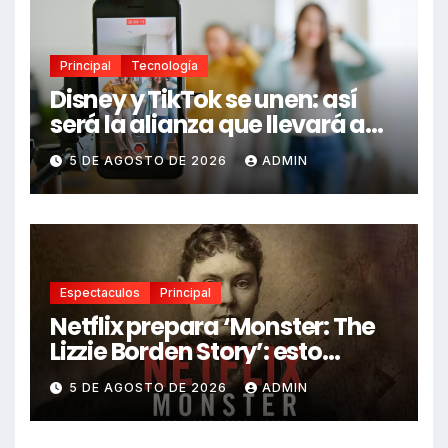
Principal
Tecnología
Disney y TikTok se unen: así
será la alianza que llevará a
Mickey, Marvel y Star Wars a
5 DE AGOSTO DE 2026
ADMIN
los videos virales
Espectaculos
Principal
Netflix prepara ‘Monster: The
Lizzie Borden Story’: esto
sabemos
5 DE AGOSTO DE 2026
ADMIN