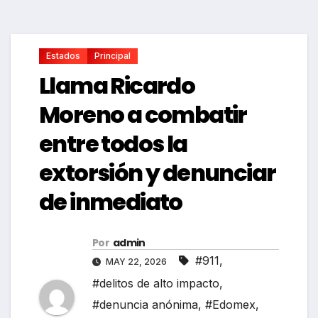
Estados
Principal
Llama Ricardo
Moreno a combatir
entre todos la
extorsión y denunciar
de inmediato
Por
admin
#911
,
MAY 22, 2026
#delitos de alto impacto
,
#denuncia anónima
,
#Edomex
,