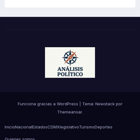
Funciona gracias a WordPress
|
Tema:
Newstack
por
Themeansar
.
Inicio
Nacional
Estados
CDMX
legislativo
Turismo
Deportes
Quienes somos