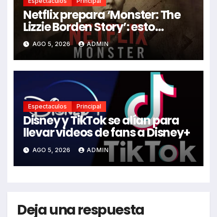
Espectaculos
Principal
Netflix prepara ‘Monster: The
Lizzie Borden Story’: esto
sabemos
AGO 5, 2026
ADMIN
Espectaculos
Principal
Disney y TikTok se alían para
llevar videos de fans a Disney+
AGO 5, 2026
ADMIN
Deja una respuesta