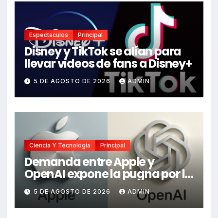
Espectaculos
Principal
Disney y TikTok se alían para
llevar videos de fans a Disney+
5 DE AGOSTO DE 2026
ADMIN
Ciencia Y Tecnología
Principal
Demanda entre Apple y
OpenAI expone la pugna por la
inteligencia artificial
5 DE AGOSTO DE 2026
ADMIN