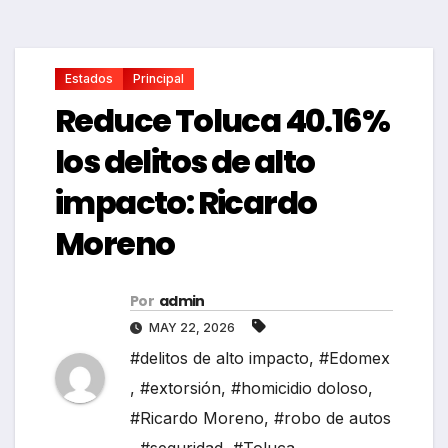
Estados
Principal
Reduce Toluca 40.16%
los delitos de alto
impacto: Ricardo
Moreno
Por
admin
MAY 22, 2026
#delitos de alto impacto
,
#Edomex
,
#extorsión
,
#homicidio doloso
,
#Ricardo Moreno
,
#robo de autos