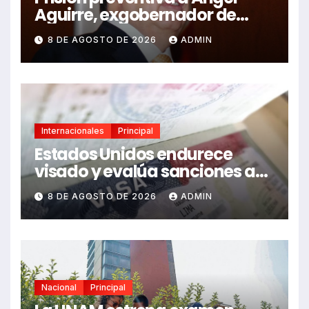
Aguirre, exgobernador de
Guerrero, por caso Ayotzinapa
8 DE AGOSTO DE 2026
ADMIN
Internacionales
Principal
Estados Unidos endurece
visado y evalúa sanciones a
funcionarios de México
8 DE AGOSTO DE 2026
ADMIN
Nacional
Principal