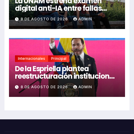
La UNAM estrena examen
digital anti-IA entre fallas
técnicas y angustia
8 DE AGOSTO DE 2026
ADMIN
estudiantil
Internacionales
Principal
De la Espriella plantea
reestructuración institucional
en Colombia enfocada en
8 DE AGOSTO DE 2026
ADMIN
valores