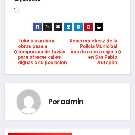
Cargando...
Navegación
Toluca mantiene
Reacción eficaz de la
obras pese a
Policía Municipal
temporada de lluvias
impide robo a cajero
de
para ofrecer calles
en San Pablo
dignas a su población
Autopan
entradas
Por
admin