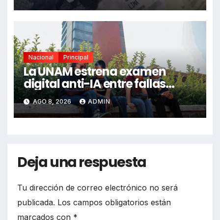
Nacional
Principal
La UNAM estrena examen
digital anti-IA entre fallas
técnicas y angustia estudiantil
AGO 8, 2026
ADMIN
Deja una respuesta
Tu dirección de correo electrónico no será
publicada.
Los campos obligatorios están
marcados con
*