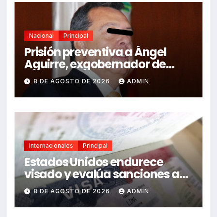
Nacional
Principal
Prisión preventiva a Ángel
Aguirre, exgobernador de
Guerrero, por caso Ayotzinapa
8 DE AGOSTO DE 2026
ADMIN
Internacionales
Principal
Estados Unidos endurece
visado y evalúa sanciones a
funcionarios de México
8 DE AGOSTO DE 2026
ADMIN