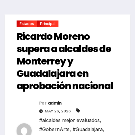
Estados
Principal
Ricardo Moreno
supera a alcaldes de
Monterrey y
Guadalajara en
aprobación nacional
Por
admin
MAY 26, 2026
#alcaldes mejor evaluados
,
#GobernArte
,
#Guadalajara
,