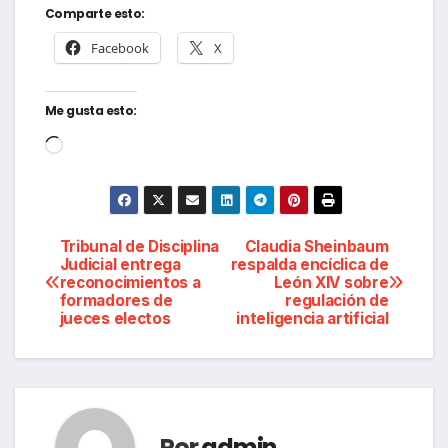
Comparte esto:
Facebook
X
Me gusta esto:
Cargando...
Navegación
Tribunal de Disciplina
Claudia Sheinbaum
Judicial entrega
respalda encíclica de
reconocimientos a
León XIV sobre
de
formadores de
regulación de
jueces electos
inteligencia artificial
entradas
Por
admin