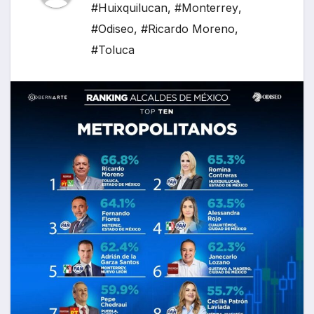
#Huixquilucan
,
#Monterrey
,
#Odiseo
,
#Ricardo Moreno
,
#Toluca