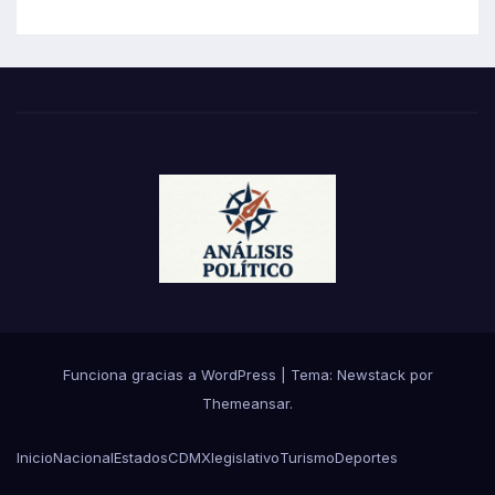
Funciona gracias a WordPress
|
Tema:
Newstack
por
Themeansar
.
Inicio
Nacional
Estados
CDMX
legislativo
Turismo
Deportes