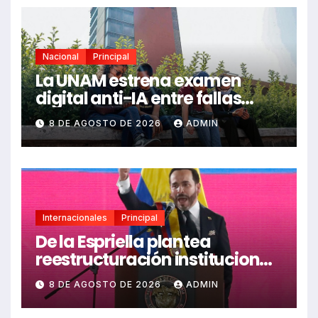
Nacional
Principal
La UNAM estrena examen
digital anti-IA entre fallas
técnicas y angustia
8 DE AGOSTO DE 2026
ADMIN
estudiantil
Internacionales
Principal
De la Espriella plantea
reestructuración institucional
en Colombia enfocada en
8 DE AGOSTO DE 2026
ADMIN
valores