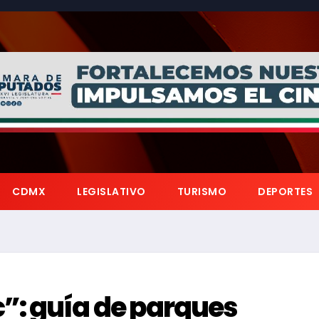
CDMX
LEGISLATIVO
TURISMO
DEPORTES
”: guía de parques