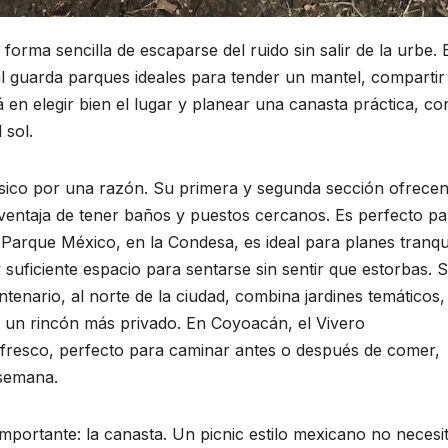
orma sencilla de escaparse del ruido sin salir de la urbe. 
tal guarda parques ideales para tender un mantel, compartir
á en elegir bien el lugar y planear una canasta práctica, co
 sol.
ásico por una razón. Su primera y segunda sección ofrece
ventaja de tener baños y puestos cercanos. Es perfecto pa
 Parque México, en la Condesa, es ideal para planes tranqu
 suficiente espacio para sentarse sin sentir que estorbas. S
enario, al norte de la ciudad, combina jardines temáticos,
r un rincón más privado. En Coyoacán, el Vivero
fresco, perfecto para caminar antes o después de comer,
 semana.
importante: la canasta. Un picnic estilo mexicano no necesi