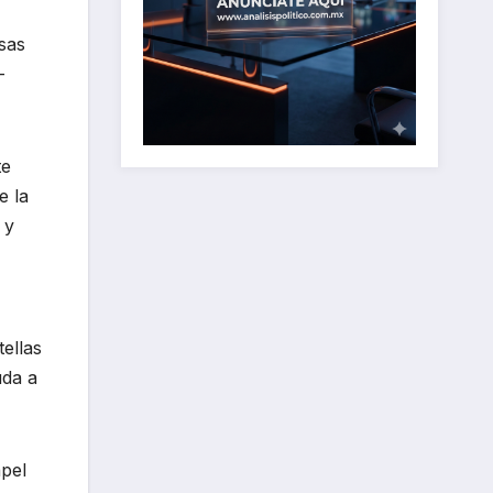
sas
—
te
e la
 y
ellas
uda a
apel