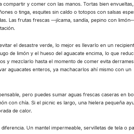
da compartir y comer con las manos. Tortas bien envueltas,
ones o tinga, esquites sin caldo o totopos con salsas espe
as. Las frutas frescas —jícama, sandía, pepino con limón
tación.
itar el desastre verde, lo mejor es llevarlo en un recipien
go de limón y el hueso del aguacate encima, lo que reduc
pos y mezclarlo hasta el momento de comer evita derrames
llevar aguacates enteros, ya machacarlos ahí mismo con un
ispensable, pero puedes sumar aguas frescas caseras en bot
món con chía. Si el picnic es largo, una hielera pequeña ay
rada de calor.
 diferencia. Un mantel impermeable, servilletas de tela o p