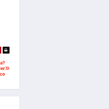
da?
ier
ico