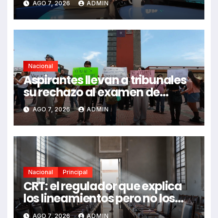
AGO 7, 2026
ADMIN
Nacional
Aspirantes llevan a tribunales
su rechazo al examen de
control de UNAM
AGO 7, 2026
ADMIN
Nacional
Principal
CRT: el regulador que explica
los lineamientos pero no los
defiende
AGO 7, 2026
ADMIN