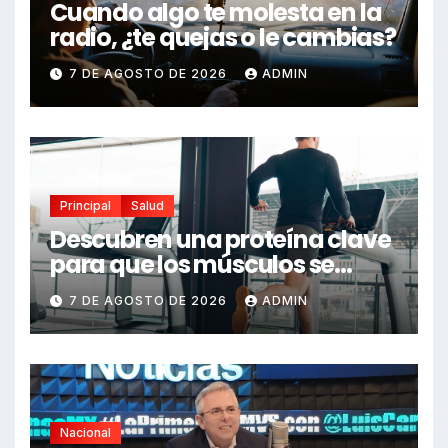
Cuando algo te molesta en la
radio, ¿te quejas o le cambias?
7 DE AGOSTO DE 2026
ADMIN
Principal
Salud
Descubren una proteína clave
para que los músculos se
regeneren: el hallazgo abre
7 DE AGOSTO DE 2026
ADMIN
nuevas esperanzas contra
enfermedades y el cáncer
Nacional