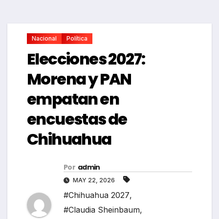
Nacional
Política
Elecciones 2027:
Morena y PAN
empatan en
encuestas de
Chihuahua
Por
admin
MAY 22, 2026
#Chihuahua 2027
,
#Claudia Sheinbaum
,