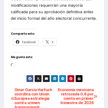
modificaciones requerirán una mayoría
calificada para su aprobación definitiva antes
del inicio formal del año electoral concurrente.
Comparte esto:
Facebook
X
Me gusta esto:
Cargando...
Navegación
Omar García Harfuch
Economía mexicana
coordina con Unión
retrocede 0.6 por
Europea estrategia
ciento en primer
de
contra crimen
trimestre de 2026
transnacional