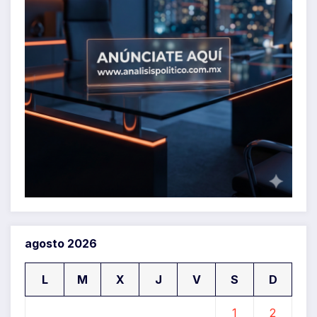
agosto 2026
L
M
X
J
V
S
D
1
2