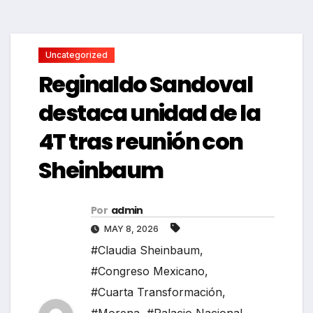
Uncategorized
Reginaldo Sandoval
destaca unidad de la
4T tras reunión con
Sheinbaum
Por
admin
MAY 8, 2026
#Claudia Sheinbaum
,
#Congreso Mexicano
,
#Cuarta Transformación
,