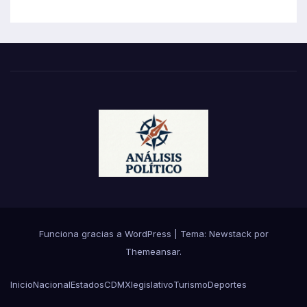
Funciona gracias a WordPress
|
Tema:
Newstack
por
Themeansar
.
Inicio
Nacional
Estados
CDMX
legislativo
Turismo
Deportes