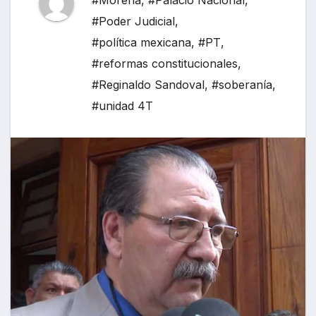
#Morena
,
#Palacio Nacional
,
#Poder Judicial
,
#política mexicana
,
#PT
,
#reformas constitucionales
,
#Reginaldo Sandoval
,
#soberanía
,
#unidad 4T