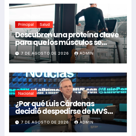
Principal
Salud
Descubren una proteína clave
para que los músculos se
regeneren: el hallazgo abre
7 DE AGOSTO DE 2026
ADMIN
nuevas esperanzas contra
enfermedades y el cáncer
Nacional
¿Por qué Luis Cárdenas
decidió despedirse de MVS
Noticias en pleno 2026?
7 DE AGOSTO DE 2026
ADMIN