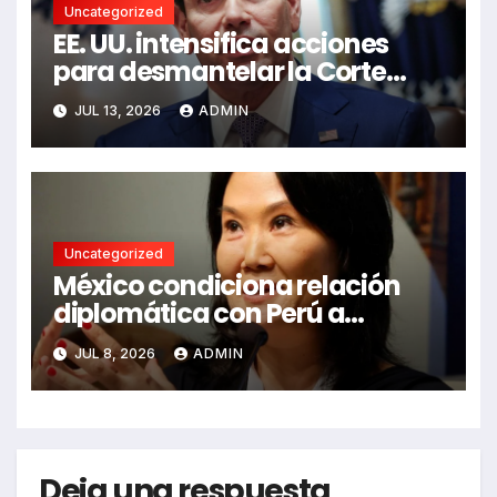
Uncategorized
EE. UU. intensifica acciones
para desmantelar la Corte
Penal Internacional
JUL 13, 2026
ADMIN
Uncategorized
México condiciona relación
diplomática con Perú a
acercamiento de Keiko
JUL 8, 2026
ADMIN
Fujimori
Deja una respuesta