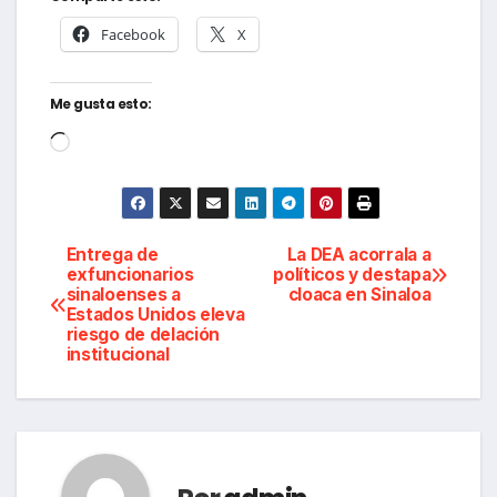
Facebook
X
Me gusta esto:
Cargando...
Navegación
Entrega de
La DEA acorrala a
exfuncionarios
políticos y destapa
sinaloenses a
cloaca en Sinaloa
de
Estados Unidos eleva
riesgo de delación
entradas
institucional