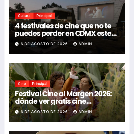
Cultura
Principal
4 festivales de cine que no te
puedes perder en CDMX este
2026
6 DE AGOSTO DE 2026
ADMIN
Cine
Principal
Festival Cine al Margen 2026:
dónde ver gratis cine
mexicano independiente en
6 DE AGOSTO DE 2026
ADMIN
CDMX y en línea