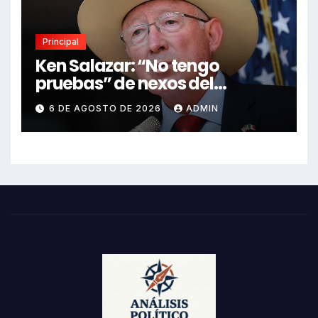
Principal
Ken Salazar: “No tengo
pruebas” de nexos del
Gobierno de México con el
6 DE AGOSTO DE 2026
ADMIN
narco