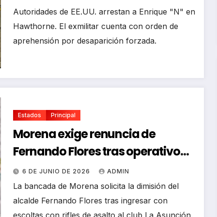
Autoridades de EE.UU. arrestan a Enrique "N" en
Hawthorne. El exmilitar cuenta con orden de
aprehensión por desaparición forzada.
Estados
Principal
Morena exige renuncia de
Fernando Flores tras operativo
armado en Metepec
6 DE JUNIO DE 2026
ADMIN
La bancada de Morena solicita la dimisión del
alcalde Fernando Flores tras ingresar con
escoltas con rifles de asalto al club La Asunción.