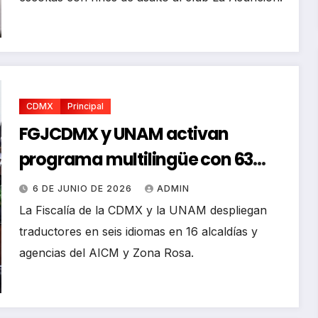
CDMX
Principal
FGJCDMX y UNAM activan
programa multilingüe con 63
traductores para el Mundial
6 DE JUNIO DE 2026
ADMIN
La Fiscalía de la CDMX y la UNAM despliegan
traductores en seis idiomas en 16 alcaldías y
agencias del AICM y Zona Rosa.