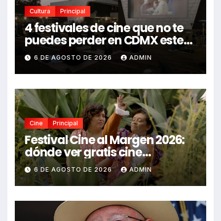
Cultura
Principal
4 festivales de cine que no te
puedes perder en CDMX este
2026
6 DE AGOSTO DE 2026
ADMIN
Cine
Principal
Festival Cine al Margen 2026:
dónde ver gratis cine
mexicano independiente en
6 DE AGOSTO DE 2026
ADMIN
CDMX y en línea