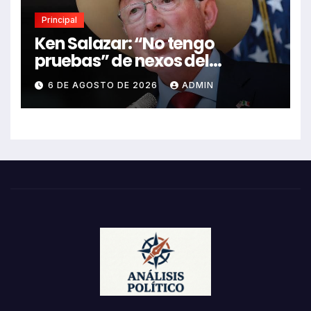
Principal
Ken Salazar: “No tengo
pruebas” de nexos del
Gobierno de México con el
6 DE AGOSTO DE 2026
ADMIN
narco