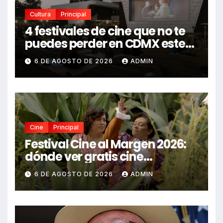
Cultura
Principal
4 festivales de cine que no te
puedes perder en CDMX este
2026
6 DE AGOSTO DE 2026
ADMIN
Cine
Principal
Festival Cine al Margen 2026:
dónde ver gratis cine
mexicano independiente en
6 DE AGOSTO DE 2026
ADMIN
CDMX y en línea