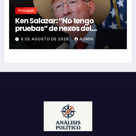
Principal
Ken Salazar: “No tengo
pruebas” de nexos del
Gobierno de México con el
6 DE AGOSTO DE 2026
ADMIN
narco