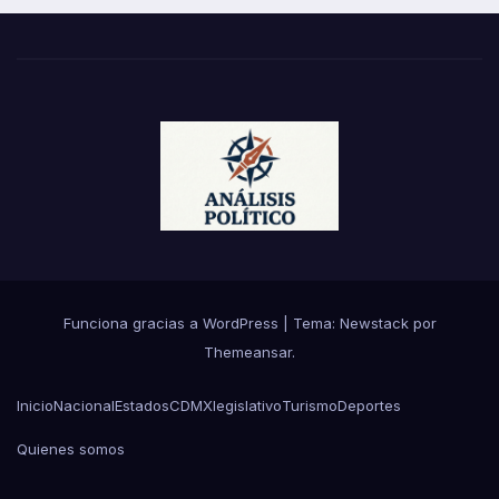
Funciona gracias a WordPress
|
Tema:
Newstack
por
Themeansar
.
Inicio
Nacional
Estados
CDMX
legislativo
Turismo
Deportes
Quienes somos