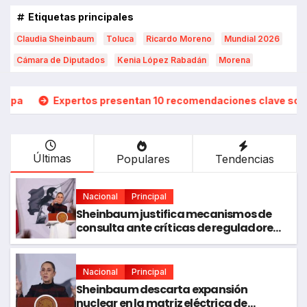
Etiquetas principales
Claudia Sheinbaum
Toluca
Ricardo Moreno
Mundial 2026
Cámara de Diputados
Kenia López Rabadán
Morena
an 10 recomendaciones clave sobre el fracking en México
Últimas
Populares
Tendencias
Nacional
Principal
Sheinbaum justifica mecanismos de
consulta ante críticas de reguladores
y ambientalistas
Nacional
Principal
Sheinbaum descarta expansión
nuclear en la matriz eléctrica de