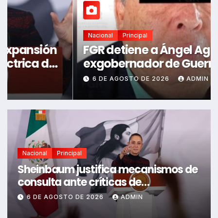
Nacional
Principal
FGR detiene a Ángel Aguirre,
exgobernador de Guerrero por el
caso Ayotzinapa
6 DE AGOSTO DE 2026
ADMIN
Nacional
Principal
Sheinbaum justifica mecanismos de
consulta ante críticas de
reguladores y ambientalistas
6 DE AGOSTO DE 2026
ADMIN