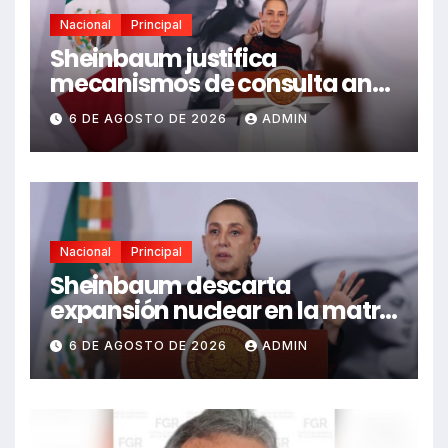
Nacional
Principal
Sheinbaum justifica
mecanismos de consulta ante
críticas de reguladores y
6 DE AGOSTO DE 2026
ADMIN
ambientalistas
Nacional
Principal
Sheinbaum descarta
expansión nuclear en la matriz
eléctrica de México
6 DE AGOSTO DE 2026
ADMIN