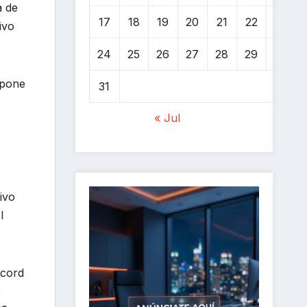
a de
17
18
19
20
21
22
23
ivo
24
25
26
27
28
29
30
mpone
31
« Jul
ivo
l
écord
o