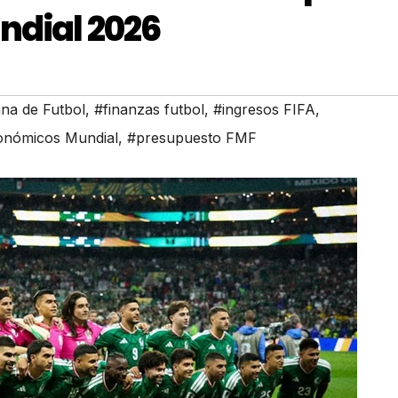
ndial 2026
na de Futbol
,
#finanzas futbol
,
#ingresos FIFA
,
onómicos Mundial
,
#presupuesto FMF