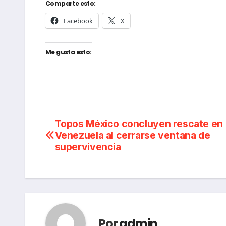
Comparte esto:
Facebook
X
Me gusta esto:
Navegación
Topos México concluyen rescate en
Venezuela al cerrarse ventana de
de
supervivencia
entradas
Por
admin