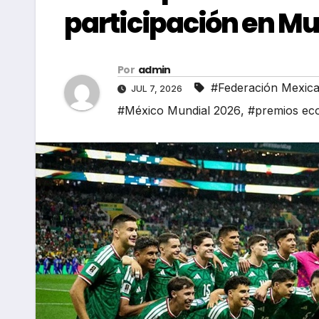
participación en Mu
Por
admin
#Federación Mexica
JUL 7, 2026
#México Mundial 2026
,
#premios ec