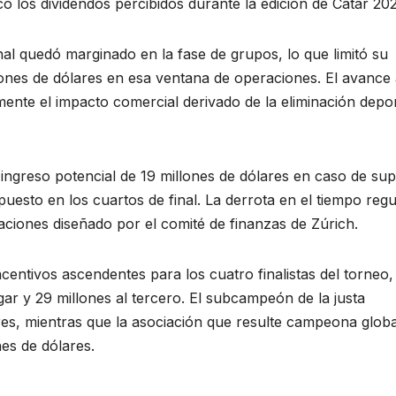
có los dividendos percibidos durante la edición de Catar 202
onal quedó marginado en la fase de grupos, lo que limitó su
nes de dólares en esa ventana de operaciones. El avance 
mente el impacto comercial derivado de la eliminación depor
ngreso potencial de 19 millones de dólares en caso de su
puesto en los cuartos de final. La derrota en el tiempo regu
icaciones diseñado por el comité de finanzas de Zúrich.
entivos ascendentes para los cuatro finalistas del torneo,
gar y 29 millones al tercero. El subcampeón de la justa
ares, mientras que la asociación que resulte campeona globa
nes de dólares.