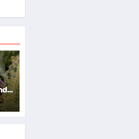
nde
n