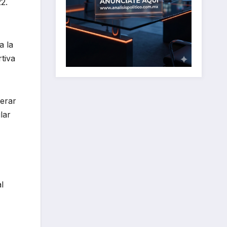
2.
a la
tiva
perar
lar
l