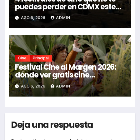
puedes perder en CDMX este
2026
AGO 6, 2026
ADMIN
Cine
Principal
Festival Cine al Margen 2026:
dónde ver gratis cine
mexicano independiente en
AGO 6, 2026
ADMIN
CDMX y en línea
Deja una respuesta