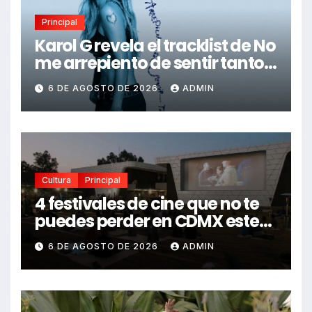
Principal
Karol G revela el tracklist de No
me arrepiento de sentir tanto:
Drake, Bruno Mars y más
6 DE AGOSTO DE 2026
ADMIN
estrellas se suman al álbum
Cultura
Principal
4 festivales de cine que no te
puedes perder en CDMX este
2026
6 DE AGOSTO DE 2026
ADMIN