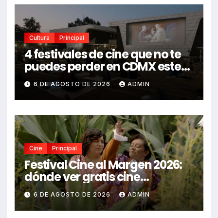
Cultura
Principal
4 festivales de cine que no te
puedes perder en CDMX este
2026
6 DE AGOSTO DE 2026
ADMIN
Cine
Principal
Festival Cine al Margen 2026:
dónde ver gratis cine
mexicano independiente en
6 DE AGOSTO DE 2026
ADMIN
CDMX y en línea