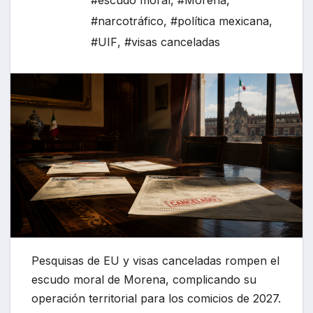
#escudo moral
,
#Morena
,
#narcotráfico
,
#política mexicana
,
#UIF
,
#visas canceladas
Pesquisas de EU y visas canceladas rompen el
escudo moral de Morena, complicando su
operación territorial para los comicios de 2027.