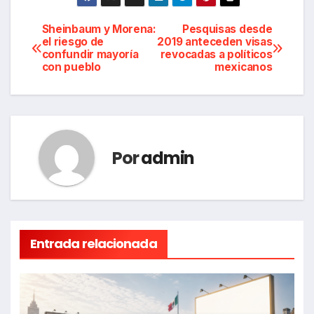
Navegación
Sheinbaum y Morena:
Pesquisas desde
el riesgo de
2019 anteceden visas
confundir mayoría
revocadas a políticos
de
con pueblo
mexicanos
entradas
Por
admin
Entrada relacionada