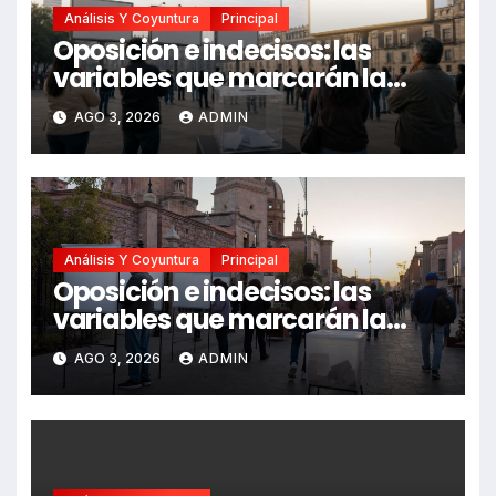
Análisis Y Coyuntura
Principal
Oposición e indecisos: las
variables que marcarán la
elección en San Luis Potosí
AGO 3, 2026
ADMIN
Análisis Y Coyuntura
Principal
Oposición e indecisos: las
variables que marcarán la
elección en San Luis Potosí
AGO 3, 2026
ADMIN