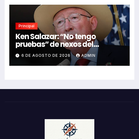
Principal
Ken Salazar: “No tengo
pruebas” de nexos del
Gobierno de México con el
6 DE AGOSTO DE 2026
ADMIN
narco