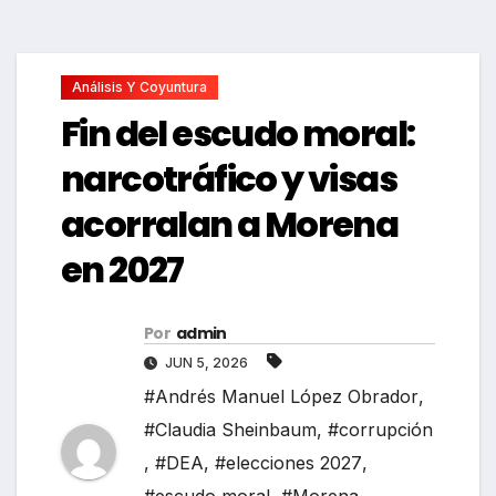
Análisis Y Coyuntura
Fin del escudo moral:
narcotráfico y visas
acorralan a Morena
en 2027
Por
admin
JUN 5, 2026
#Andrés Manuel López Obrador
,
#Claudia Sheinbaum
,
#corrupción
,
#DEA
,
#elecciones 2027
,